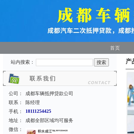
首页
产
站内搜索：
公司：
成都车辆抵押贷款公司
联系：
陈经理
手机：
18111254425
地址：
成都全部区域均可服务
微信：