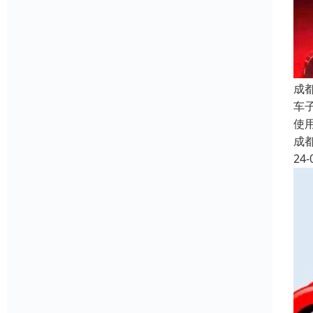
成
车
使
成
24-