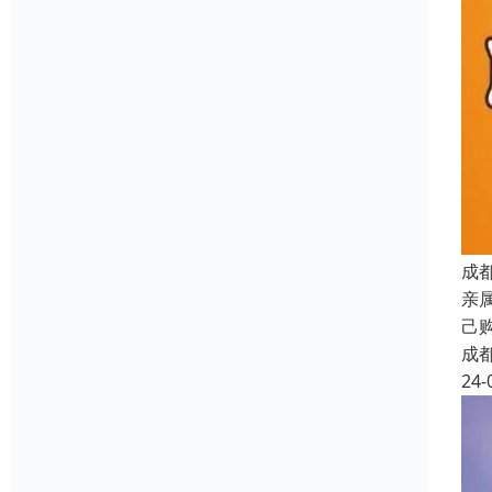
成
亲
己
成
24-