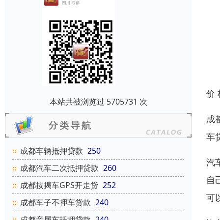
价
本站共被浏览过 5705731 次
成
车
成都车辆抵押贷款
250
汽
成都汽车二次抵押贷款
260
自
成都按揭车GPS开走贷
252
可
成都车子不押车贷款
240
成都亲属车抵押贷款
240