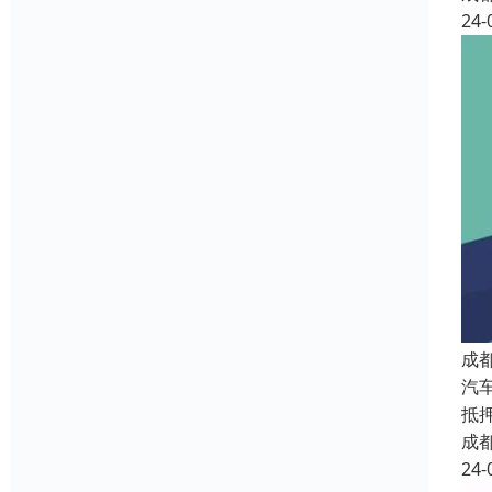
24-
成
汽
抵
成
24-