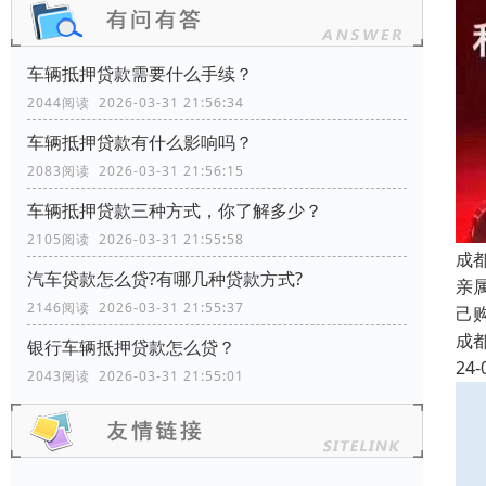
车辆抵押贷款需要什么手续？
2044阅读 2026-03-31 21:56:34
车辆抵押贷款有什么影响吗？
2083阅读 2026-03-31 21:56:15
车辆抵押贷款三种方式，你了解多少？
2105阅读 2026-03-31 21:55:58
成
汽车贷款怎么贷?有哪几种贷款方式?
亲
2146阅读 2026-03-31 21:55:37
己
成
银行车辆抵押贷款怎么贷？
24-
2043阅读 2026-03-31 21:55:01