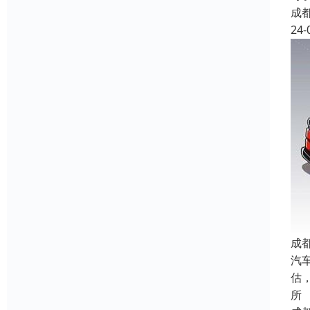
成
24-
成
汽
估
所