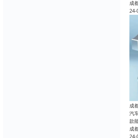
成
24-
成
汽
款
成
24-