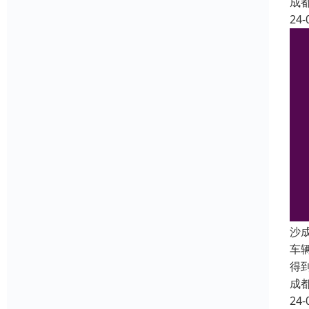
成
24-
沙
车
得
成
24-