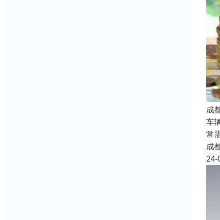
成
车
常
成
24-