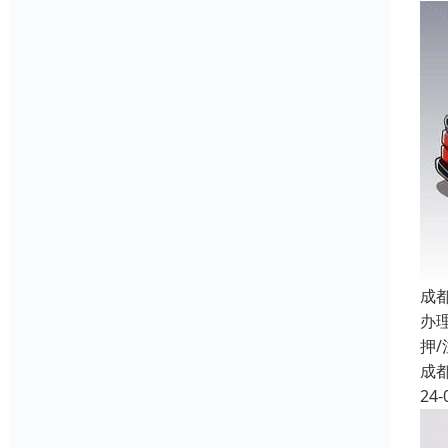
成
办
押
成
24-