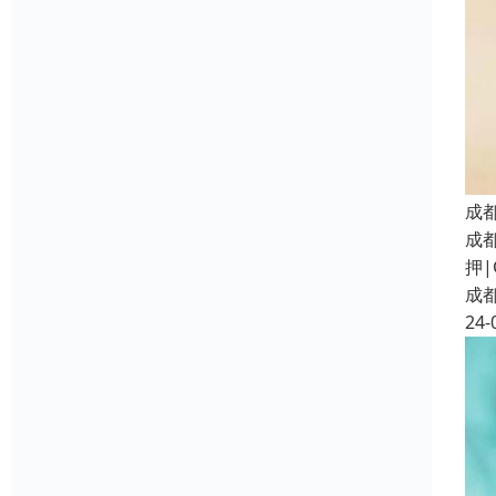
成
成
押
成
24-