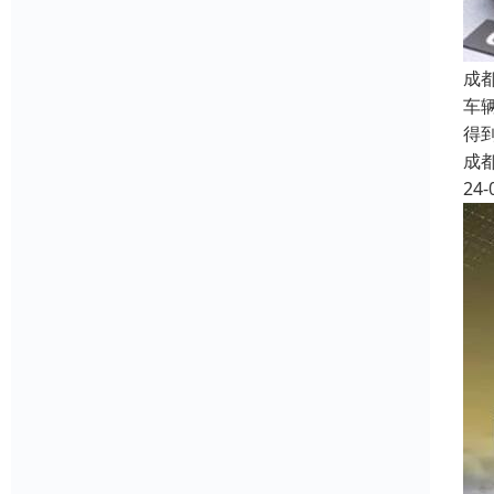
成
车
得
成
24-