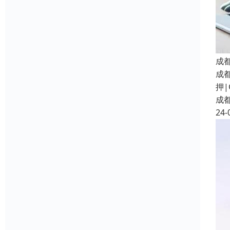
成
成
押
成
24-