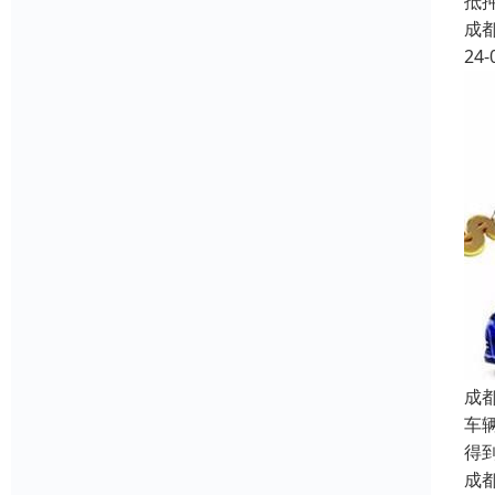
抵
成
24-
成
车
得
成