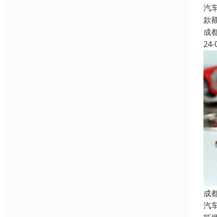
汽
款
成
24-
成
汽