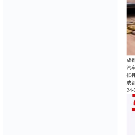
成
汽
抵
成
24-