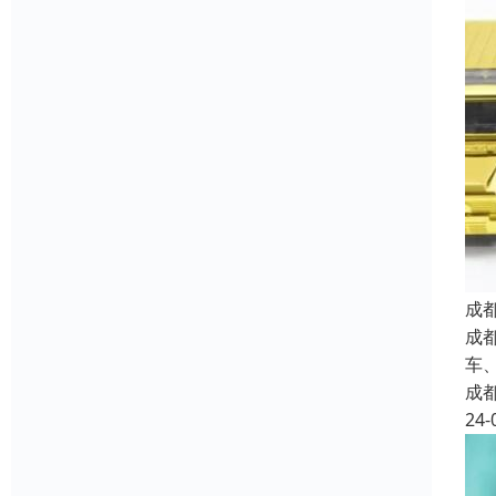
成
成
车
成
24-