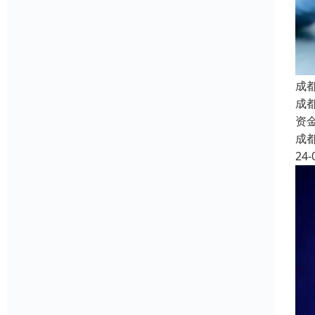
成
成
资
成
24-