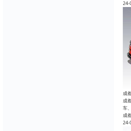
24-
成
成
车
成
24-