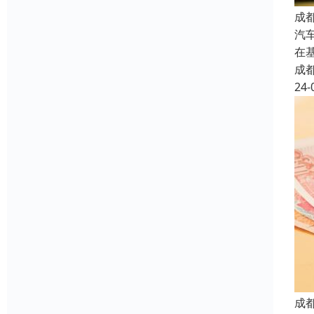
成
汽
在
成
24-
成