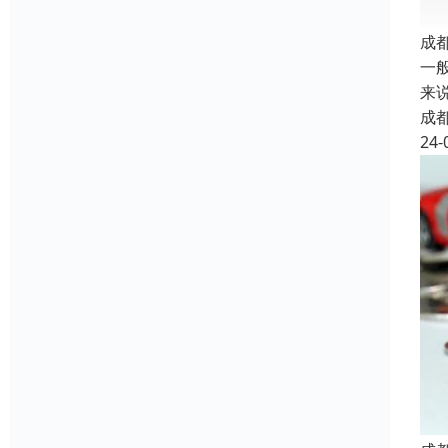
成
一
来
成
24-