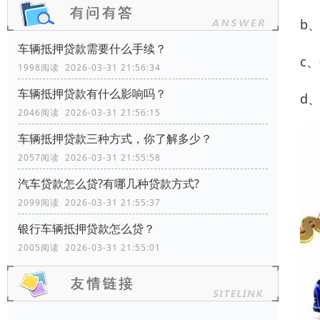
b
车辆抵押贷款需要什么手续？
c
1998阅读 2026-03-31 21:56:34
车辆抵押贷款有什么影响吗？
d
2046阅读 2026-03-31 21:56:15
车辆抵押贷款三种方式，你了解多少？
2057阅读 2026-03-31 21:55:58
汽车贷款怎么贷?有哪几种贷款方式?
2099阅读 2026-03-31 21:55:37
银行车辆抵押贷款怎么贷？
2005阅读 2026-03-31 21:55:01