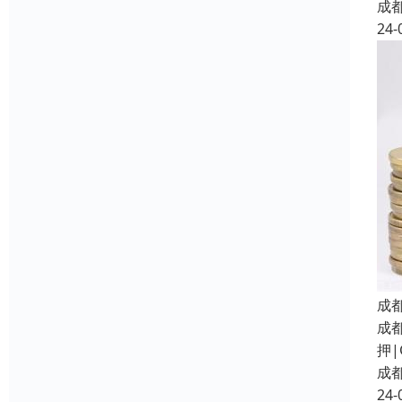
成
24-
成
成
押
成
24-