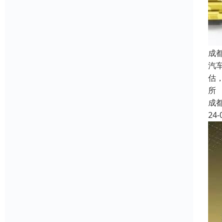
成
汽
估
所
成
24-