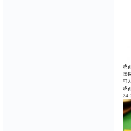
成
按
可
成
24-