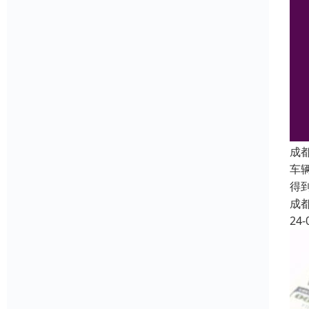
成
车
得
成
24-