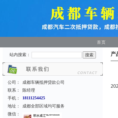
首页
产
站内搜索：
公司：
成都车辆抵押贷款公司
20
联系：
陈经理
手机：
18111254425
地址：
成都全部区域均可服务
微信：