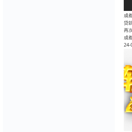
成
贷
再
成
24-