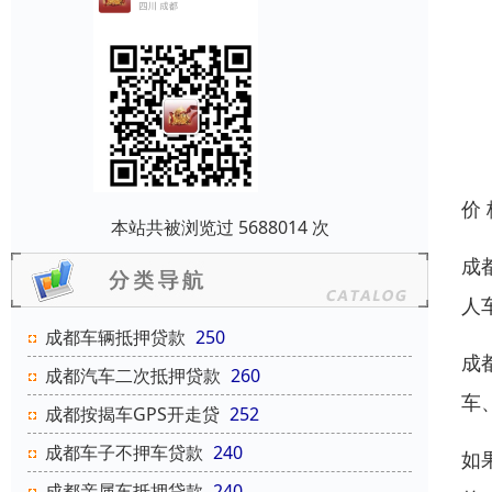
价
本站共被浏览过 5688014 次
成
人
成都车辆抵押贷款
250
成
成都汽车二次抵押贷款
260
车
成都按揭车GPS开走贷
252
成都车子不押车贷款
240
如
成都亲属车抵押贷款
240