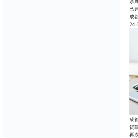
亲
己
成
24-
成
贷
再