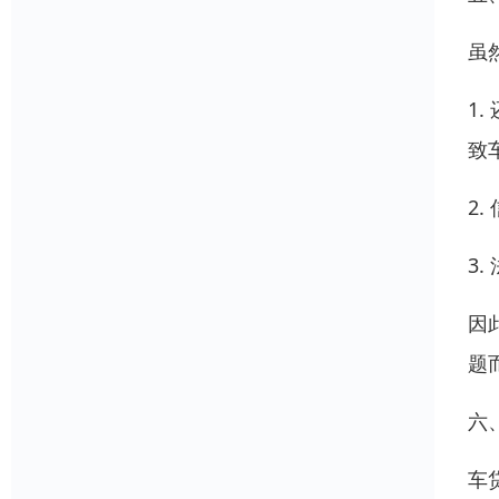
虽
1
致
2
3
因
题
六
车