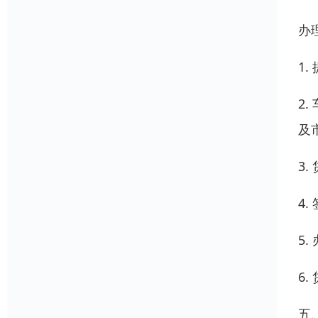
办
1
2
及
3
4
5
6
五