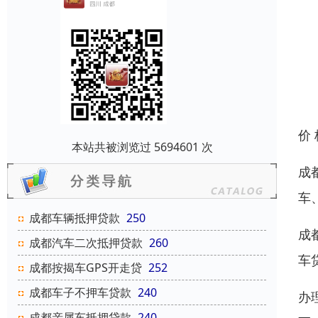
价
本站共被浏览过 5694601 次
成
车
成都车辆抵押贷款
250
成
成都汽车二次抵押贷款
260
车
成都按揭车GPS开走贷
252
成都车子不押车贷款
240
办
成都亲属车抵押贷款
240