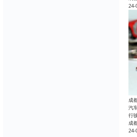
24-
成
汽
行
成
24-