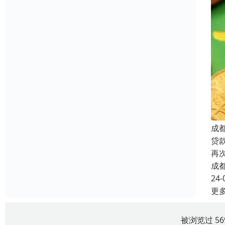
成
贷
再
成
24-
更
被浏览过 5