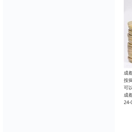
成
按
可
成
24-