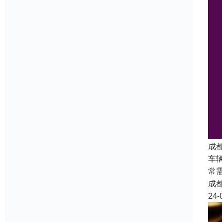
成
车
常
成
24-