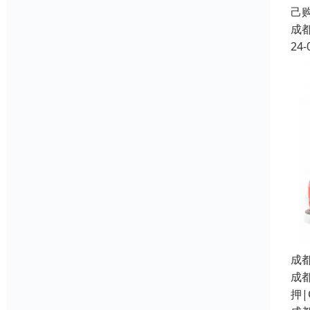
己
成
24-
成
成
押