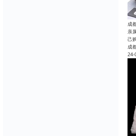
成
亲
己
成
24-