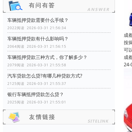
车辆抵押贷款需要什么手续？
2022阅读 2026-03-31 21:56:34
成
车辆抵押贷款有什么影响吗？
按
2064阅读 2026-03-31 21:56:15
可
车辆抵押贷款三种方式，你了解多少？
成
24-
2079阅读 2026-03-31 21:55:58
汽车贷款怎么贷?有哪几种贷款方式?
2125阅读 2026-03-31 21:55:37
银行车辆抵押贷款怎么贷？
2025阅读 2026-03-31 21:55:01