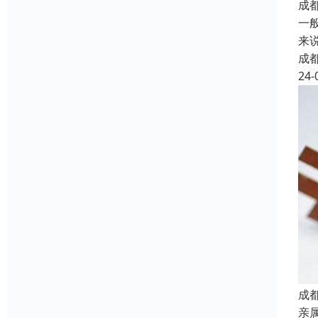
成
一
来
成
24-
成
亲