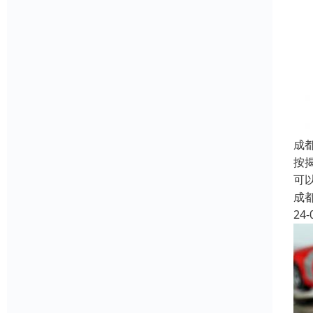
成
按
可
成
24-